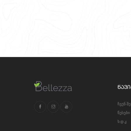
ნავი
ჩვენ შ
წესები
ხ.დ.კ