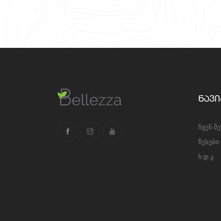
ნავი
ჩვენ შ
წესები
ხ.დ.კ