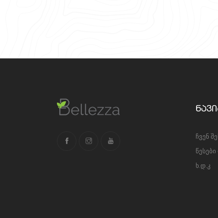
ნავი
ჩვენ შ
წესები
ხ.დ.კ